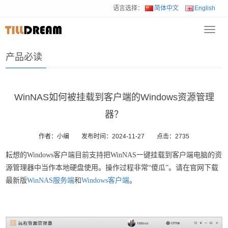
语言选择：
简体中文
English
Toggl
首页
>
耘想产品
>
产品必读
navig
产品必读
WinNAS如何被挂载到客户端的Windows资源管理
器？
作者：小编
发布时间：2024-11-27
点击：
2735
耘想的Windows客户端目前支持把WinNAS一键挂载到客户端电脑的资
源管理器中当作本地硬盘使用。操作过程非常“傻瓜”。请在官网下载
最新版
WinNAS服务端
和
Windows客户端
。