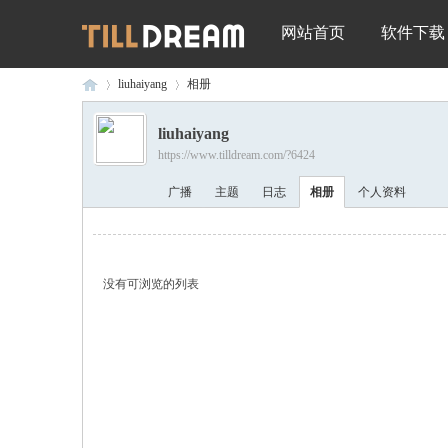
网站首页
软件下载
liuhaiyang
相册
liuhaiyang
https://www.tilldream.com/?6424
深
›
›
广播
主题
日志
相册
个人资料
没有可浏览的列表
圳