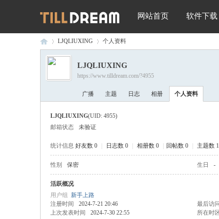
网站首页
软件下载
LJQLIUXING
个人资料
LJQLIUXING
https://www.tilldream.com/?4955
深
›
›
广播
主题
日志
相册
个人资料
LJQLIUXING
(UID: 4955)
邮箱状态
未验证
统计信息
好友数 0
|
日志数 0
|
相册数 0
|
回帖数 0
|
主题数 1
性别
保密
生日
-
圳
活跃概况
用户组
新手上路
注册时间
2024-7-21 20:46
最后访
上次发表时间
2024-7-30 22:55
所在时