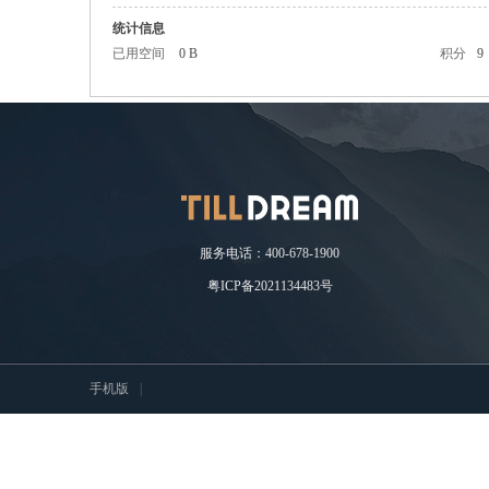
统计信息
已用空间
0 B
积分
9
耘
服务电话：400-678-1900
粤ICP备2021134483号
想
手机版
|