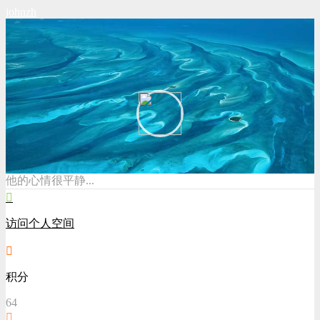
johnzh
他的心情很平静...
访问个人空间
积分
64