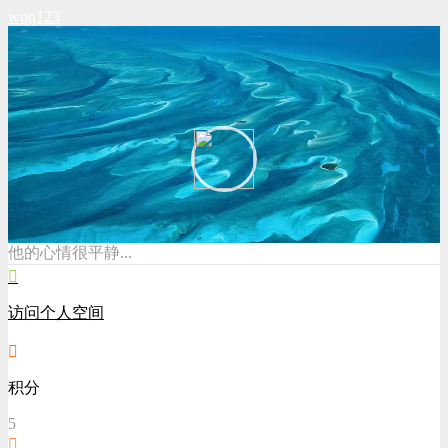
wqq123
他的心情很平静...
访问个人空间
积分
5