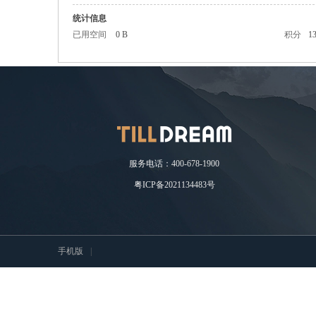
统计信息
已用空间
0 B
积分
1
耘
服务电话：400-678-1900
粤ICP备2021134483号
想
手机版
|