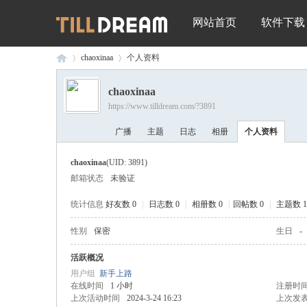
网站首页
软件下载
chaoxinaa
个人资料
chaoxinaa
https://www.tilldream.com/?3891
深
›
›
广播
主题
日志
相册
个人资料
chaoxinaa
(UID: 3891)
邮箱状态
未验证
统计信息
好友数 0
|
日志数 0
|
相册数 0
|
回帖数 0
|
主题数 1
性别
保密
生日
-
圳
活跃概况
用户组
新手上路
在线时间
1 小时
注册时
上次活动时间
2024-3-24 16:23
上次发