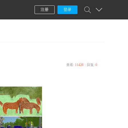
注册
登录
查看:
11428
|
回复:
0