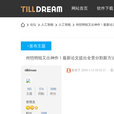
网站首页
软件下载
论坛
人工智能
人工智能
何恺明组又出神作！最新论文提
+发布主题
深
»
›
›
›
何恺明组又出神作！最新论文提出全景分割新方
tilldream
发表于 2019-1-13 19:33:15
|
显
395
374
5098
主题
回帖
积分
圳
管理员
积分
5098