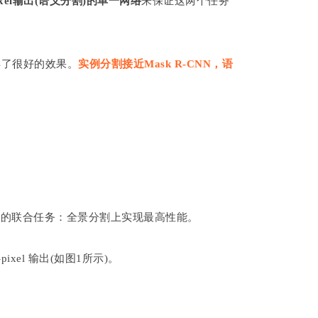
-pixel输出(语义分割)的单一网络
来保证这两个任务
取得了很好的效果。
实例分割接近Mask R-CNN，语
以及它们的联合任务：全景分割上实现最高性能。
xel 输出(如图1所示)。