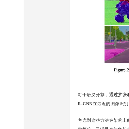
存
储
对于语义分割，
通过扩张卷积(
R-CNN
在最近的图像识别
考虑到这些方法在架构上