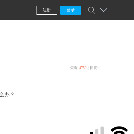
注册
登录
查看:
4750
|
回复:
1
么办？