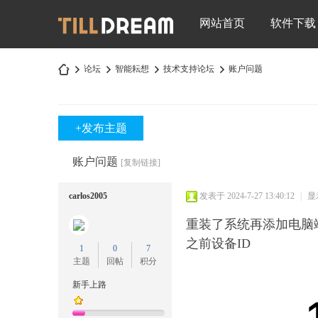
网站首页
软件下载
论坛
智能耘想
技术支持论坛
账户问题
+发布主题
深
»
›
›
›
账户问题
[复制链接]
carlos2005
发表于 2024-7-27 13:40:12
|
显
重装了系统再添加电脑端
之前设备ID
1
0
7
主题
回帖
积分
圳
新手上路