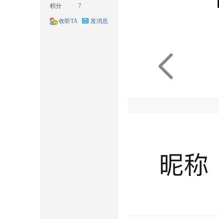
积分
7
收听TA
发消息
耘
想