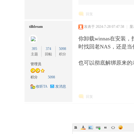
回复
tilldream
发表于 2024-7-28 07:47:58
|
显
你卸载winnas在安
时找回老NAS，还是当
395
374
5098
主题
回帖
积分
也可以彻底解绑原来的
管理员
积分
5098
收听TA
发消息
回复