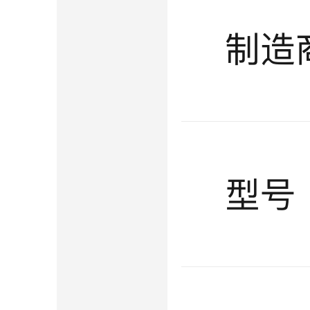
科
技
有