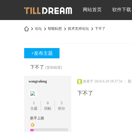
网站首页
软件下载
论坛
智能耘想
技术支持论坛
下不了
+发布主题
深
»
›
›
›
下不了
[复制链接]
wongvalong
发表于 2024-6-29 18:37:54
|
显
下不了
1
0
5
主题
回帖
积分
圳
新手上路