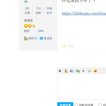
什么东西下不了？
395
374
5098
https://tilldream.com/f
主题
回帖
积分
存
管理员
积分
5098
收听TA
发消息
回复
储
回帖并转播
回
发表回复