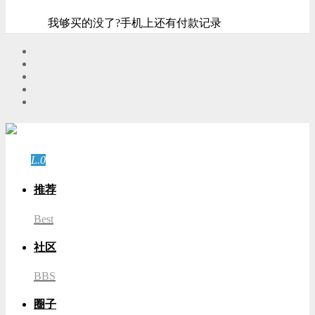
我够买的没了?手机上还有付款记录
游客
登录
L.0
游客
推荐
Best
社区
BBS
圈子