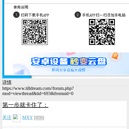
详情
https://www.tilldream.com//forum.php?
mod=viewthread&tid=693&fromuid=0
第一步就卡住了：
关注
MXY
Lv.1