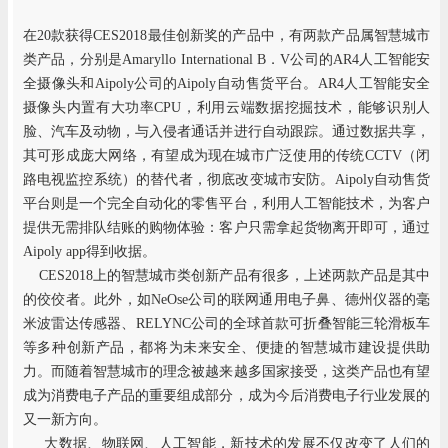
在20款获得CES2018最佳创新奖的产品中，有两款产品属智慧城市
类产品，分别是Amaryllo International B．V公司的AR4人工智能安
全摄像头和Aipoly公司的Aipoly自动售货平台。AR4人工智能安全
摄像头内置有大功率CPU，利用云端数据挖掘技术，能够识别人
脸、汽车及动物，与入侵者通话并进行自动跟踪。通过数据共享，
其可形成庞大网络，有望成为现在城市广泛使用的传统CCTV（闭
路电视监控系统）的替代者，彻底改变城市安防。Aipoly自动售货
平台则是一个完全自动化的零售平台，利用人工智能技术，为客户
提供无需排队结账的购物体验：客户只需拿起货物离开即可，通过
Aipoly app得到收据。
CES2018上的智慧城市类创新产品有很多，上述两款产品是其中
的佼佼者。此外，如NeOse公司的联网通用电子鼻、德州仪器的毫
米波雷达传感器、RELYNC公司的全球首款可折叠智能三轮滑板车
等多种创新产品，都将为未来安全、便捷的智慧城市建设提供助
力。而随着智慧城市的理念被越来越多国家接受，这类产品也有望
成为消费电子产品的重要组成部分，成为今后消费电子行业发展的
又一新方向。
大数据、物联网、人工智能，新技术的发展不仅改变了人们的