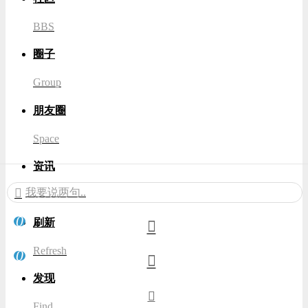
BBS
圈子
Group
朋友圈
Space
资讯
我要说两句..
News
0
刷新
Refresh
0
发现
Find