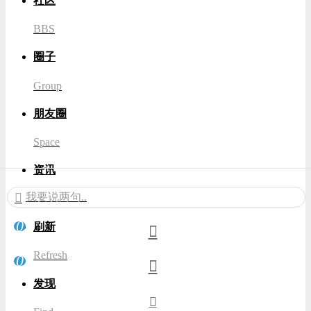
社区
BBS
圈子
Group
朋友圈
Space
资讯
我要说两句..
News
0
刷新
Refresh
0
发现