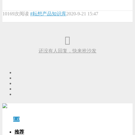
10169次阅读
#耘想产品知识库
2020-9-21 15:47
还没有人回复，快来抢沙发
游客
登录
L.0
游客
推荐