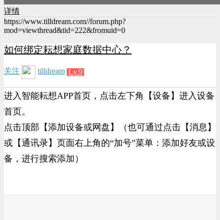
详情
https://www.tilldream.com//forum.php?
mod=viewthread&tid=222&fromuid=0
如何绑定耘想家庭数据中心？
关注
tilldream
Lv.9
进入智能耘想APP首页，点击左下角【设备】进入设备
首页。
点击顶部【添加设备或网盘】（也可通过点击【消息】
或【通讯录】页面右上角的“加号”菜单：添加好友或设
备，进行搜索添加）