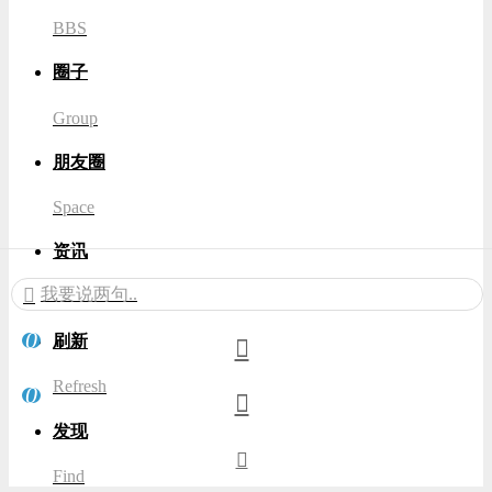
BBS
圈子
Group
朋友圈
Space
资讯
我要说两句..
News
0
刷新
Refresh
0
发现
Find