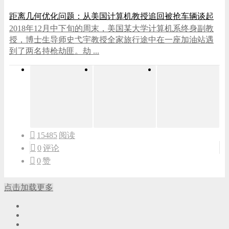
距离几何优化问题：从美国计算机教授追回被抢车辆谈起
2018年12月中下旬的周末，美国某大学计算机系终身副教
授，博士生导师史弋宇教授全家旅行途中在一座加油站遇
到了两名持枪劫匪。劫 ...
15485
阅读
0
评论
0
赞
点击加载更多