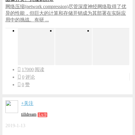
网络压缩(network compression)尽管深度神经网络取得了优
异的性能，但巨大的计算和存储开销成为其部署在实际应
用中的挑战。有研 ...
17000
阅读
0
评论
0
赞
+关注
tilldream
Lv.9
2019-1-13