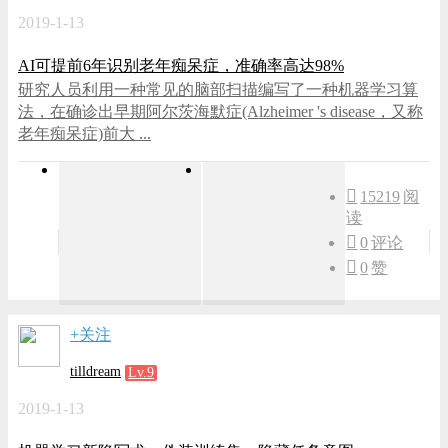
2019-1-13
AI可提前6年识别老年痴呆症，准确率高达98%
研究人员利用一种常见的脑部扫描编写了一种机器学习算
法，在确诊出早期阿尔茨海默症(Alzheimer 's disease，又称
老年痴呆症)前大 ...
15219
阅
读
0
评论
0
赞
+关注
tilldream
Lv.9
2019-1-13