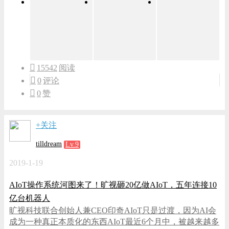
15542
阅读
0
评论
0
赞
+关注
tilldream
Lv.9
2019-1-19
AIoT操作系统河图来了！旷视砸20亿做AIoT，五年连接10
亿台机器人
旷视科技联合创始人兼CEO印奇AIoT只是过渡，因为AI会
成为一种真正本质化的东西AIoT最近6个月中，被越来越多