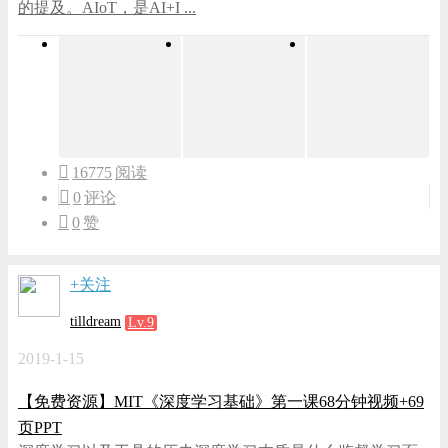
的提及。AIoT，是AI+I ...
16775
阅读
0
评论
0
赞
+关注
tilldream
Lv.9
2019-1-15
【免费资源】MIT《深度学习基础》第一课68分钟视频+69
页PPT