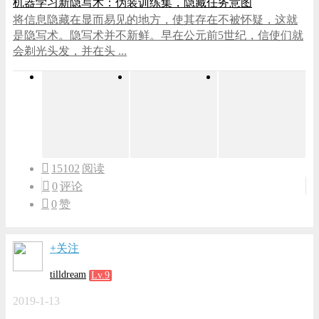
机器学习新隐写术：伪装训练集，隐藏任务意图
将信息隐藏在显而易见的地方，使其存在不被怀疑，这就
是隐写术。隐写术并不新鲜。早在公元前5世纪，信使们就
会剃光头发，并在头 ...
15102
阅读
0
评论
0
赞
+关注
tilldream
Lv.9
2019-1-13