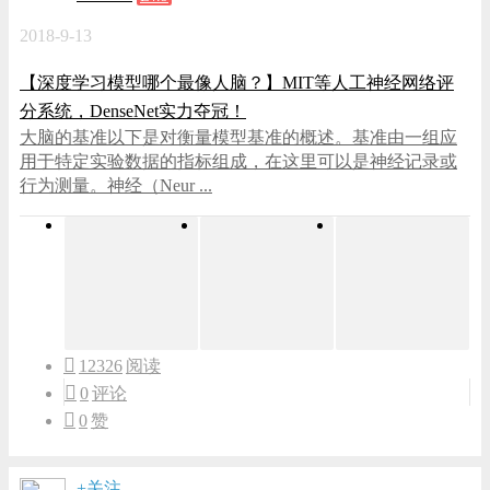
2018-9-13
【深度学习模型哪个最像人脑？】MIT等人工神经网络评
分系统，DenseNet实力夺冠！
大脑的基准以下是对衡量模型基准的概述。基准由一组应
用于特定实验数据的指标组成，在这里可以是神经记录或
行为测量。神经（Neur ...
12326
阅读
0
评论
0
赞
+关注