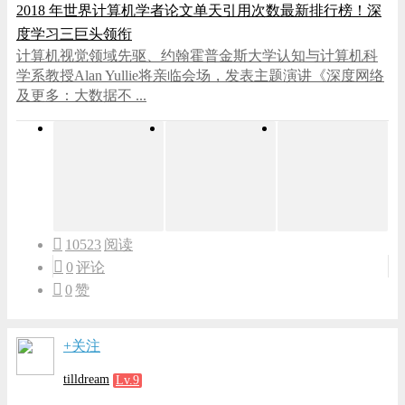
2018 年世界计算机学者论文单天引用次数最新排行榜！深
度学习三巨头领衔
计算机视觉领域先驱、约翰霍普金斯大学认知与计算机科
学系教授Alan Yullie将亲临会场，发表主题演讲《深度网络
及更多：大数据不 ...
10523
阅读
0
评论
0
赞
+关注
tilldream
Lv.9