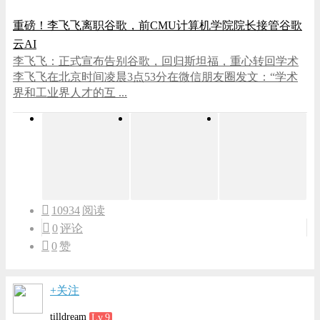
重磅！李飞飞离职谷歌，前CMU计算机学院院长接管谷歌
云AI
李飞飞：正式宣布告别谷歌，回归斯坦福，重心转回学术
李飞飞在北京时间凌晨3点53分在微信朋友圈发文：“学术
界和工业界人才的互 ...
10934
阅读
0
评论
0
赞
+关注
tilldream
Lv.9