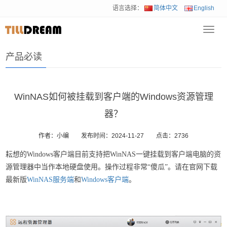
语言选择：
简体中文
English
Toggl
首页
>
耘想产品
>
产品必读
navig
产品必读
WinNAS如何被挂载到客户端的Windows资源管理
器？
作者：小编
发布时间：2024-11-27
点击：
2736
耘想的Windows客户端目前支持把WinNAS一键挂载到客户端电脑的资
源管理器中当作本地硬盘使用。操作过程非常“傻瓜”。请在官网下载
最新版
WinNAS服务端
和
Windows客户端
。