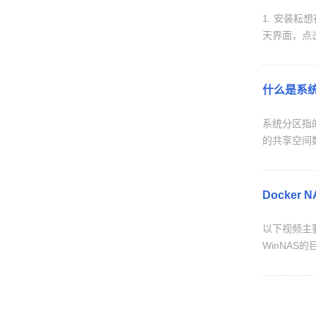
1. 安装耘想存储app，登录后进入app首页，点击首页右上角+号添加设备，选择“局域网扫描”绑定发现的linnas盒子 2. 绑定nas盒子后，进入nas聊
天界面，点击
什么是系
系统分区指
的共享空间
Docker
以下视频主要
WinNAS