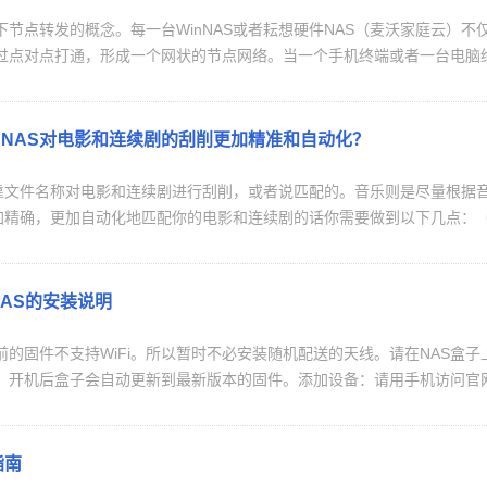
下节点转发的概念。每一台WinNAS或者耘想硬件NAS（麦沃家庭云）
过点对点打通，形成一个网状的节点网络。当一个手机终端或者一台电脑终端
nNAS对电影和连续剧的刮削更加精准和自动化？
S是靠文件名称对电影和连续剧进行刮削，或者说匹配的。音乐则是尽量根
S更加精确，更加自动化地匹配你的电影和连续剧的话你需要做到以下几点：（
AS的安装说明
目前的固件不支持WiFi。所以暂时不必安装随机配送的天线。请在NAS
开机后盒子会自动更新到最新版本的固件。添加设备：请用手机访问官网 tilldr
指南